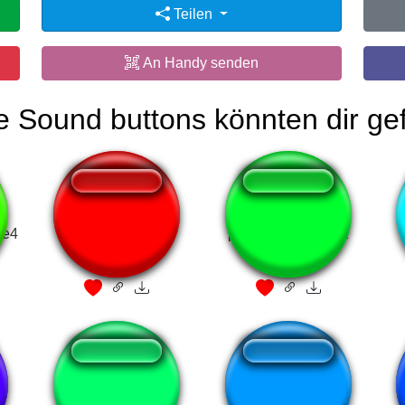
Teilen
An Handy senden
e Sound buttons könnten dir gef
re4
The mother of all
partida encontrada
omelettes
b
Bill wurtz No
niga2