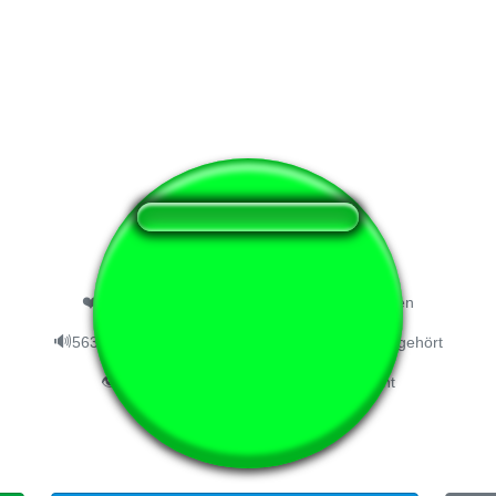
❤️
342
Nutzern hat dieser Soundbutton gefallen
🔊
563 Nutzer haben sich diesen Soundbutton angehört
👁️
1990 Nutzer haben diese Seite besucht
#king
#no
#ok