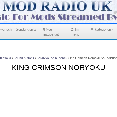
kwunsch
Sendungsplan
Neu
Im
Kategorien
hinzugefügt
Trend
tartseite
/
Sound buttons
/
Spiel-Sound buttons
/
King Crimson Noryoku Soundbutt
KING CRIMSON NORYOKU