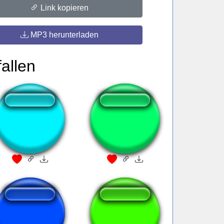
Link kopieren
MP3 herunterladen
allen
Overwatch 龍神剣
Dr. Coomer - Hello
Gordon!
creeeper sound
Pikmin falling 1