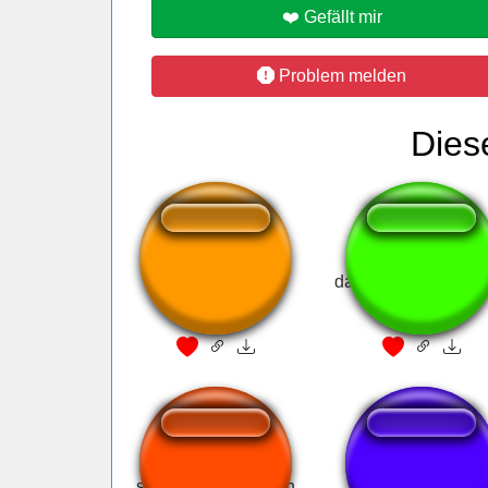
❤️ Gefällt mir
Problem melden
Dies
Love, love, love...
davy jones pérolas 
samsung notification
Colt / Sorry Noo