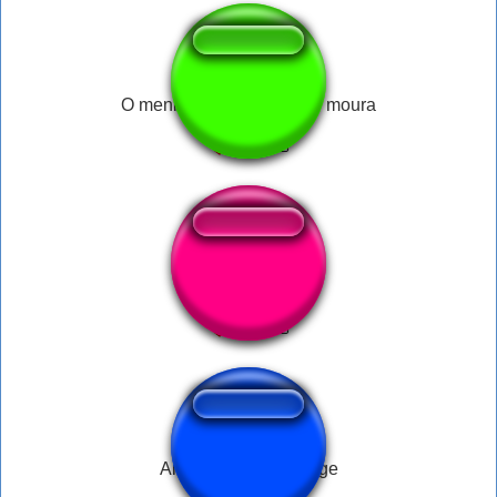
O menino é v1Ad0 nando moura
Трубоёб виталс
Android be like george