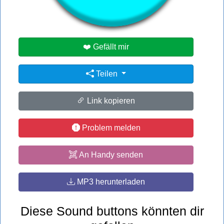
#death
❤️ Gefällt mir
Teilen
Link kopieren
Problem melden
An Handy senden
MP3 herunterladen
Diese Sound buttons könnten dir