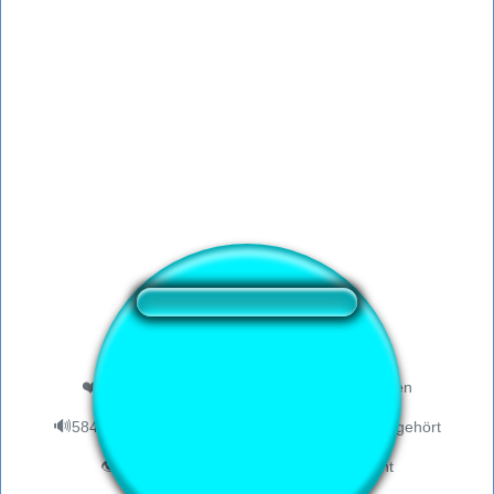
❤️
387
Nutzern hat dieser Soundbutton gefallen
🔊
584 Nutzer haben sich diesen Soundbutton angehört
👁️
2044 Nutzer haben diese Seite besucht