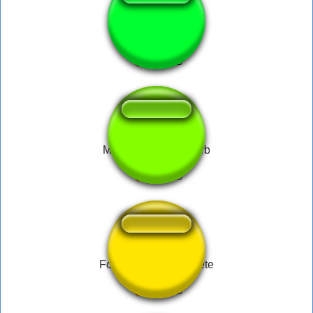
quiet footsteps
MEGA fart with reverb
Fox- Mission Complete