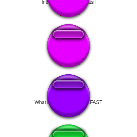
Inês Brasil sempre Brasil
muito feio filho
What Is going on here BEFAST