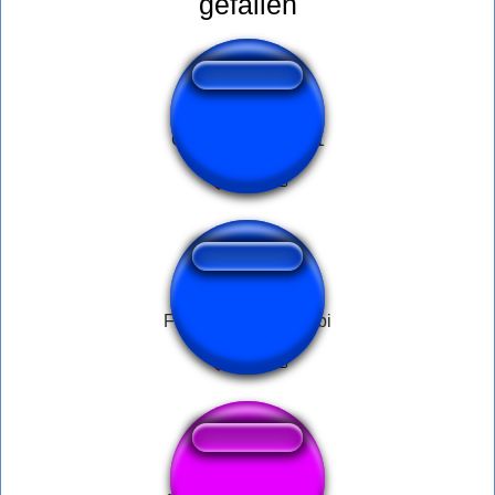
gefallen
Cute Uwu Sample1
Fua la re vivis Escubi