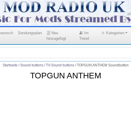
kwunsch
Sendungsplan
Neu
Im
Kategorien
hinzugefügt
Trend
Startseite
/
Sound buttons
/
TV-Sound buttons
/
TOPGUN ANTHEM Soundbutton
TOPGUN ANTHEM