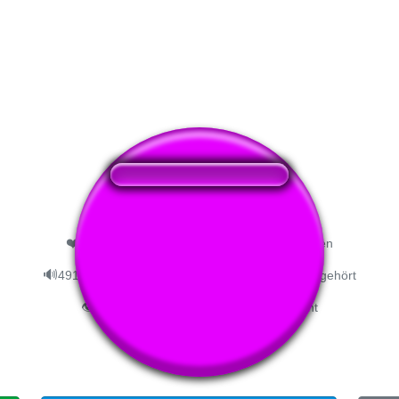
❤️
208
Nutzern hat dieser Soundbutton gefallen
🔊
491 Nutzer haben sich diesen Soundbutton angehört
👁️
1745 Nutzer haben diese Seite besucht
#op
#the