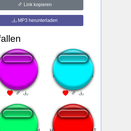
Link kopieren
MP3 herunterladen
allen
Hot To Go
It can only be Jared
rdon ramsay sound
HABICHT!!! HABICHT