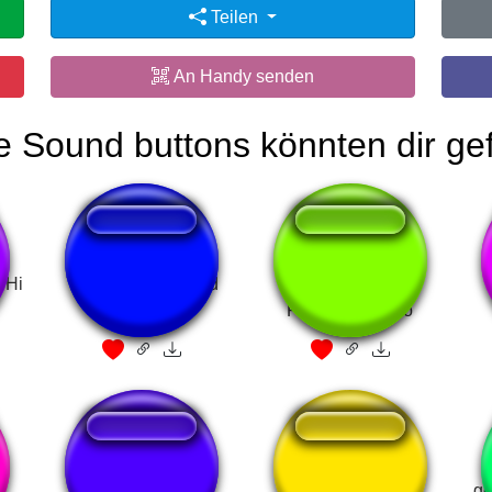
Teilen
An Handy senden
e Sound buttons könnten dir gef
 Hi
You Go To Hell And
Santa Claus e o
You Die
Pozinho Mágico
Anime Intro 18+
CAVALO (vinheta)
go