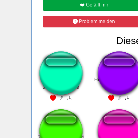
❤️ Gefällt mir
Problem melden
Dies
The Office- Identity
Hoshimachi Suisei -
theft is not a joke
honey
Zu Nebenrisiken und
Iphone call end