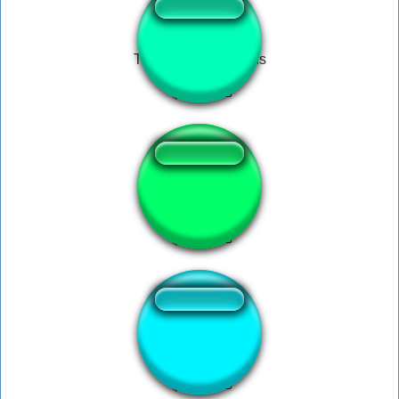
Trump Call Russians
Rum
Oh Noo!