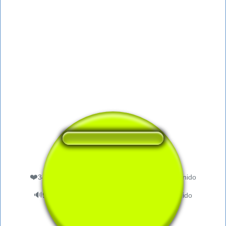
❤️
345
a los usuarios les gustó este botón de sonido
🔊
592 usuarios escucharon este botón de sonido
👁️
2088 usuarios visitaron esta página