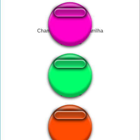
Chamada, Piratas do Carrilha
Slow fart
Hamood habibi