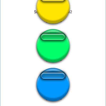
$uicideboy$ intro gmi2
Warzone W
Phone Ringing