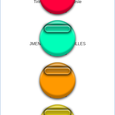
Tiringa - Me da essa peste
JMENT BATS LES COUILLES
HO!