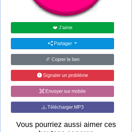
#for honor
#old
#ross
❤️ J’aime
Partager
Copier le lien
Signaler un problème
Envoyer sur mobile
Télécharger MP3
Vous pourriez aussi aimer ces