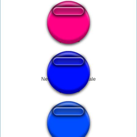
Cennetten Çiçek
New York Unité Spéciale
PACKGOD SONG