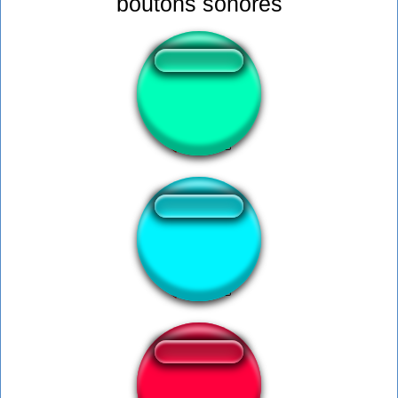
boutons sonores
เมล่อน
shut up baby