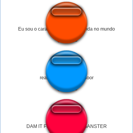
Eu sou o cara que mais da a bunda no mundo
realistic knocking on door
DAM IT FEELS GOOD TO GANSTER