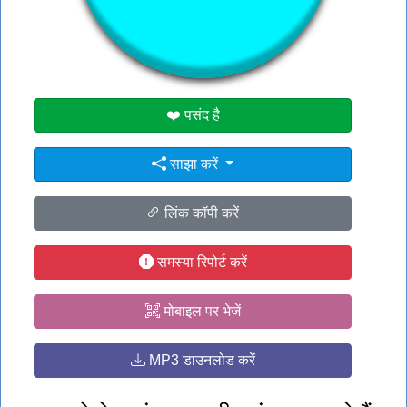
👁️
1832 उपयोगकर्ताओं ने इस पेज को देखा
#gg
#it
#no
❤️ पसंद है
साझा करें
लिंक कॉपी करें
समस्या रिपोर्ट करें
मोबाइल पर भेजें
MP3 डाउनलोड करें