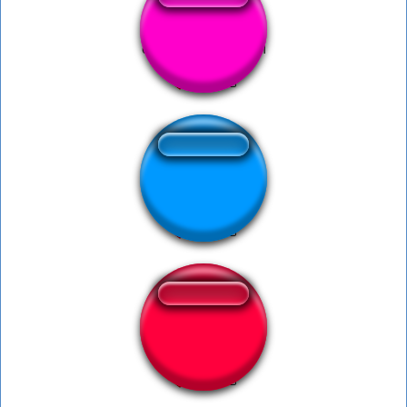
славянский зажим
Supercell
Lobisomem Pidão