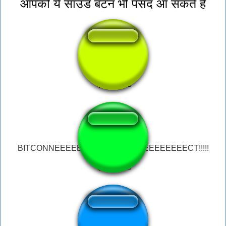
आपको ये साउंड बटन भी पसंद आ सकते हैं
El zapato
BITCONNEEEEEEEEEEEEEEEEEEEEEEEECT!!!!!