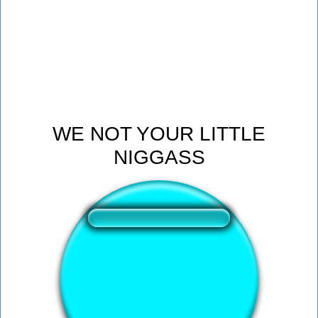
WE NOT YOUR LITTLE
NIGGASS
❤️
249
उपयोगकर्ताओं को यह साउंड बटन पसंद आया
🔊
512 उपयोगकर्ताओं ने इस साउंड बटन को सुना