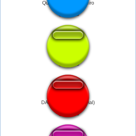
Queremos meu dinheiro
All by myself
DAMN DANIEL (Normal)