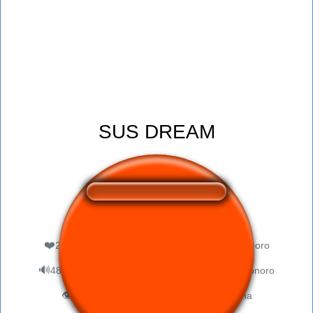
SUS DREAM
❤️
219
agli utenti è piaciuto questo pulsante sonoro
🔊
485 utenti hanno ascoltato questo pulsante sonoro
👁️
1764 utenti hanno visitato questa pagina