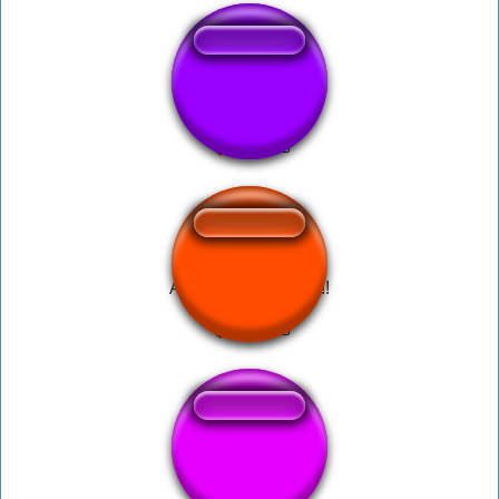
elite1
Alô Polícia Federal!!
No Passion