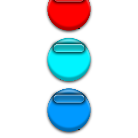
Koko Dayo
DonateTraLaLa
Blinded by Light