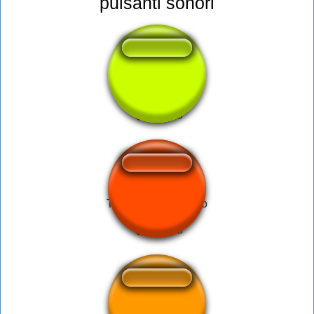
pulsanti sonori
Morty Bird Culture
TF2 Heavy Horosho