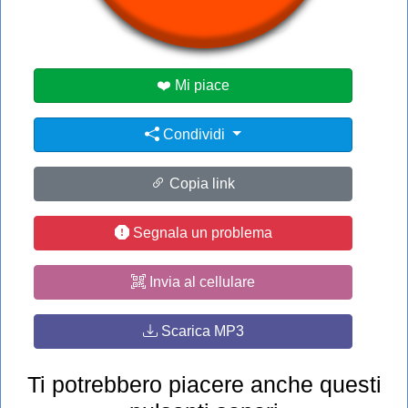
#dr
#dream
#sus
❤️ Mi piace
Condividi
Copia link
Segnala un problema
Invia al cellulare
Scarica MP3
Ti potrebbero piacere anche questi