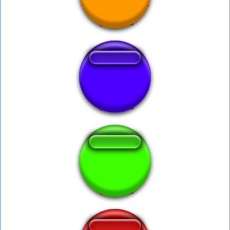
Para de mentir lula
BORIS JOHNSON
Pika Pika Pikachu