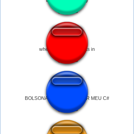
Bring me my money
when doom music kicks in
BOLSONARO QUER COMER MEU C#