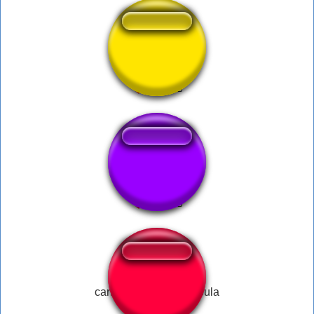
ik ben turk
Old Spice Whistle
cand te prind ai belit pula