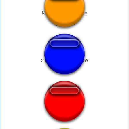
Kabuki - YOOOOoooo
я раб божий you know
Zabi