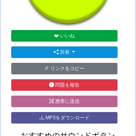
#man
#moo
❤️ いいね
共有
リンクをコピー
問題を報告
携帯に送信
MP3をダウンロード
おすすめのサウンドボタン