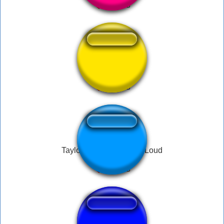
made in ohio
Taylor Swift: Being Too Loud