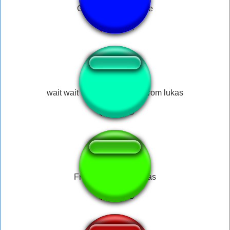
Gavin Free Ringtone
wait wait wait what the hell from lukas
Fritando as Batatinhas