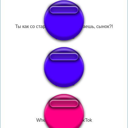
Ты как со старшими разговариваешь, сынок?!
sgra
When your watching TikTok