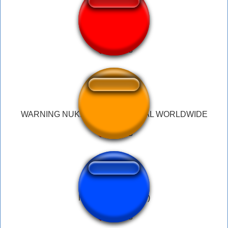
Suave #pajazo
WARNING NUKING IS NOW LEGAL WORLDWIDE
Nooo! (LotR: Frodo)