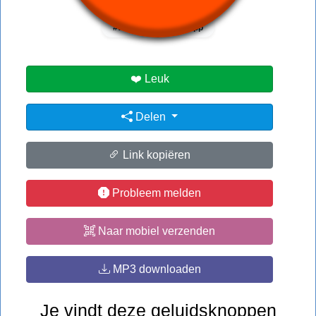
#what
#whatsapp
❤️ Leuk
Delen
Link kopiëren
Probleem melden
Naar mobiel verzenden
MP3 downloaden
Je vindt deze geluidsknoppen