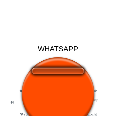
WHATSAPP
❤️
77
gebruikers vonden deze geluidsknop leuk
181 gebruikers hebben naar deze geluidsknop
🔊
geluisterd
👁️
704 gebruikers hebben deze pagina bezocht