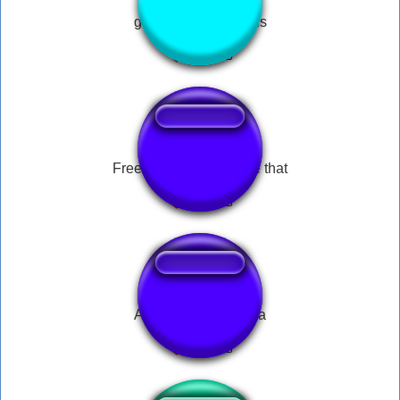
gotye wokeuplikethis
Freestyle that Freestyle that
Abandono esta tierra