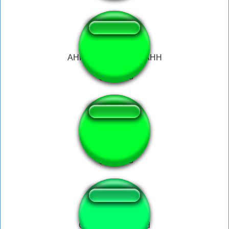
AHHHHH DAHHH DAHH
hang up
Gojo: Reversal Red