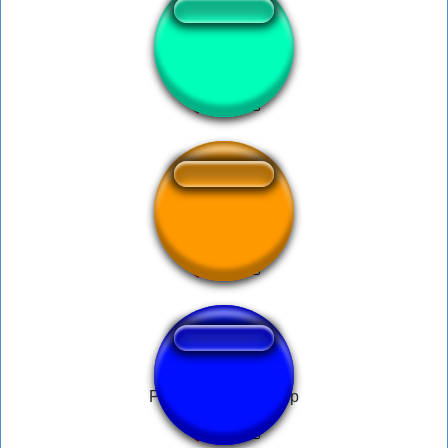
spit
dr.disrespect
PlayStation 5 Startup