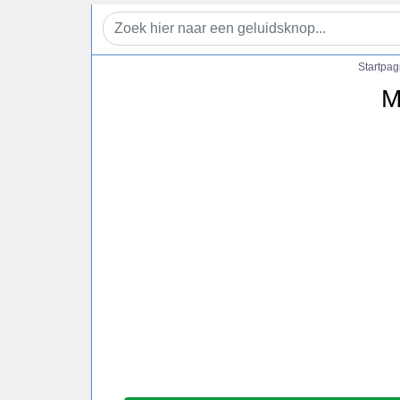
Startpag
M