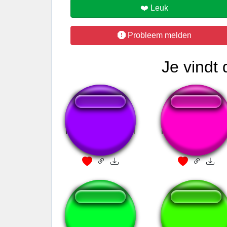
❤️ Leuk
Probleem melden
Je vindt
For Whom The Bell
Mario kart start ra
Tolls
Desliga essa porra
all dis here rizz