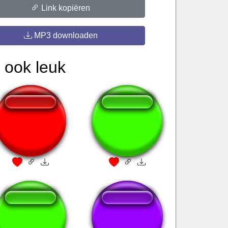
Link kopiëren
MP3 downloaden
 ook leuk
Electric Wizard
Ficar andando de
bobeira
 mamá de la mamá...
Martillazo