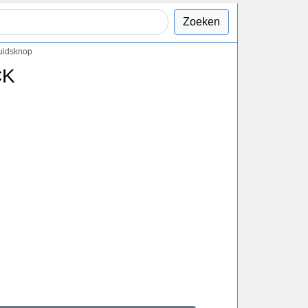
Zoeken
uidsknop
CK