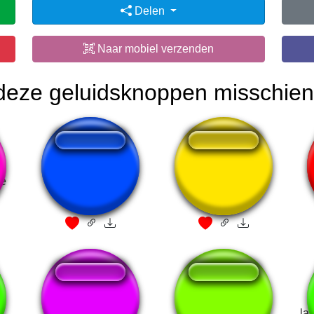
Delen
Naar mobiel verzenden
 deze geluidsknoppen misschien
ce
Thank You USA
que bien se esta
klepach
ไอบอดแดนซ์
Special - Twice
la