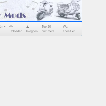
eën
Top 20
Wat
Uploaden
Inloggen
nummers
speelt er