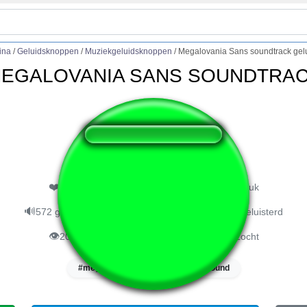
ina
/
Geluidsknoppen
/
Muziekgeluidsknoppen
/
Megalovania Sans soundtrack gel
EGALOVANIA SANS SOUNDTRA
❤️
256
gebruikers vonden deze geluidsknop leuk
🔊
572 gebruikers hebben naar deze geluidsknop geluisterd
👁️
2010 gebruikers hebben deze pagina bezocht
#megalovania
#sans
#sound