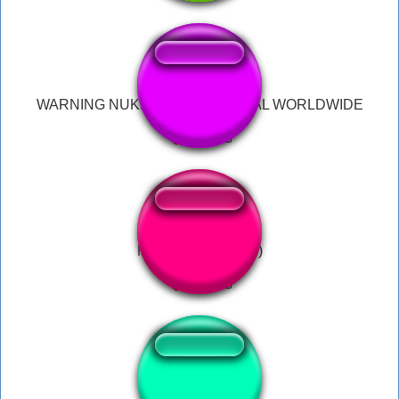
WARNING NUKING IS NOW LEGAL WORLDWIDE
Nooo! (LotR: Frodo)
hold up tiktok