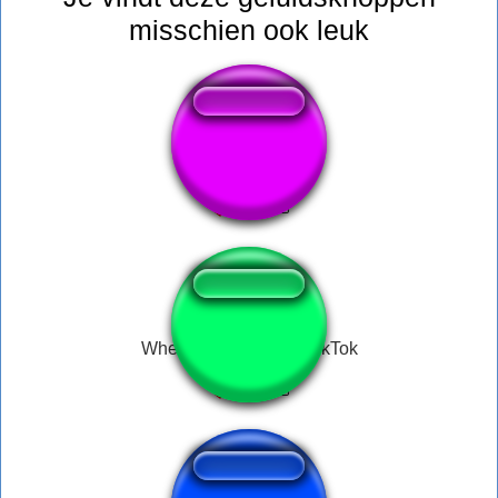
misschien ook leuk
sgra
When your watching TikTok