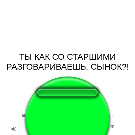
ТЫ КАК СО СТАРШИМИ
РАЗГОВАРИВАЕШЬ, СЫНОК?!
❤️
116
gebruikers vonden deze geluidsknop leuk
293 gebruikers hebben naar deze geluidsknop
🔊
geluisterd