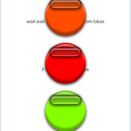
wait wait wait what the hell from lukas
Fritando as Batatinhas
Suave #pajazo