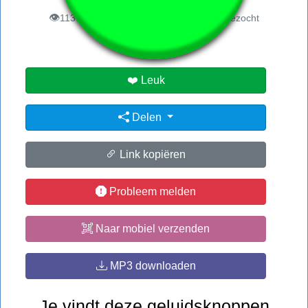
👁️
1136 gebruikers hebben deze pagina bezocht
❤️ Leuk
Delen
Link kopiëren
Probleem melden
Naar mobiel verzenden
MP3 downloaden
Je vindt deze geluidsknoppen