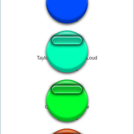
made in ohio
Taylor Swift: Being Too Loud
Gavin Free Ringtone