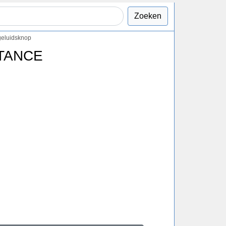
Zoeken
 geluidsknop
STANCE