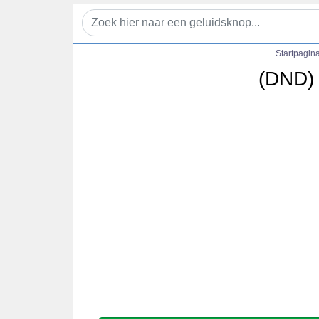
Startpagin
(DND)