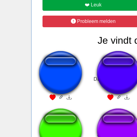
❤️ Leuk
Probleem melden
Je vindt
Lulu Laugh
Dark souls summon
sound
BF - Yeah!
Shotgun Metal Sl