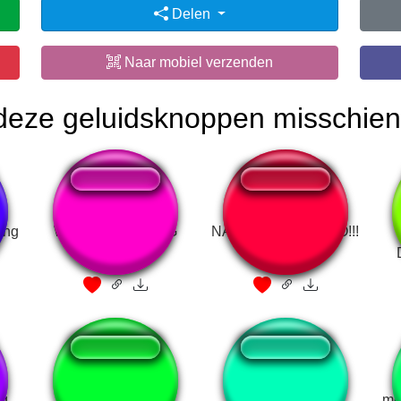
Delen
Naar mobiel verzenden
 deze geluidsknoppen misschien
ing
Welcome To PUBG
NÃO TEM BISCOITO!!!
Airlines
ug
is that a bug
Yahoo! - Luigi
mo