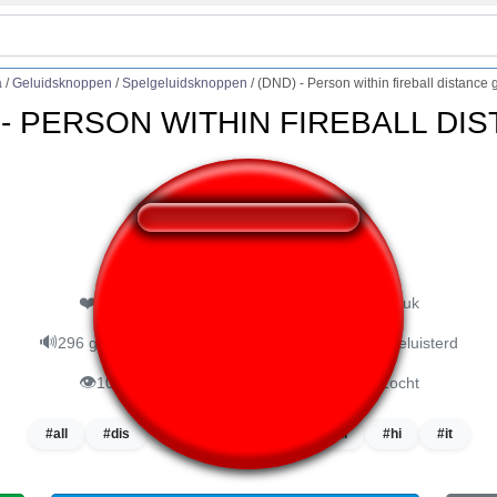
a
/
Geluidsknoppen
/
Spelgeluidsknoppen
/
(DND) - Person within fireball distance
 - PERSON WITHIN FIREBALL DI
❤️
152
gebruikers vonden deze geluidsknop leuk
🔊
296 gebruikers hebben naar deze geluidsknop geluisterd
👁️
1082 gebruikers hebben deze pagina bezocht
#all
#dis
#dnd
#fire
#fireball
#hi
#it