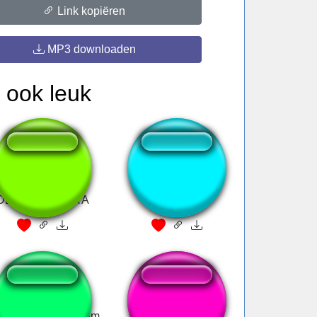
Link kopiëren
MP3 downloaden
 ook leuk
O ZONIBU VAI
잡았죠
DERRAPA A A A A
nster screamer from
Teena - Barbie Na