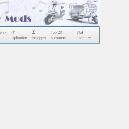
eën
Top 20
Wat
Uploaden
Inloggen
nummers
speelt er