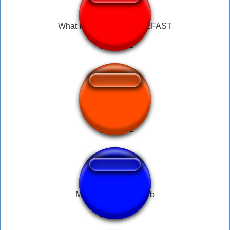
What Is going on here BEFAST
quiet footsteps
MEGA fart with reverb