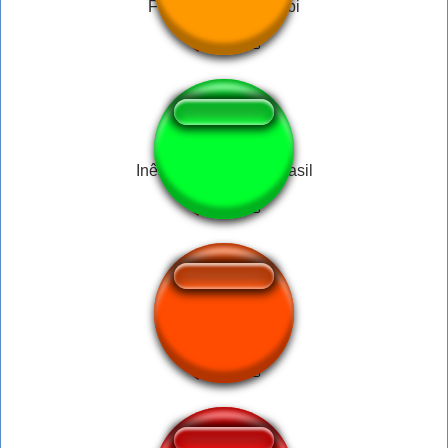
Fua la re vivis Escubi
Inês Brasil sempre Brasil
muito feio filho