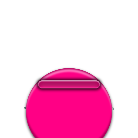
❤️
185
usuários gostaram deste botão de som
🔊
325 usuários ouviram este botão de som
👁️
1180 usuários visitaram esta página