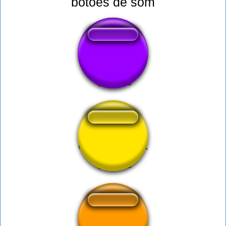
botões de som
Death Counter
Cute Uwu Sample1