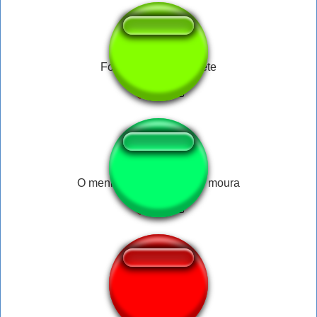
Fox- Mission Complete
O menino é v1Ad0 nando moura
Трубоёб виталс