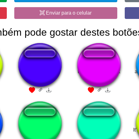
Enviar para o celular
mbém pode gostar destes botõe
silvido piropo
thats gotta be racist
a
scorn
All our food keeps
It
blowing up