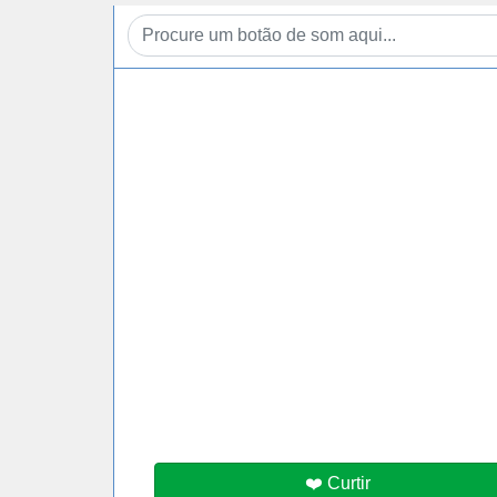
❤️ Curtir