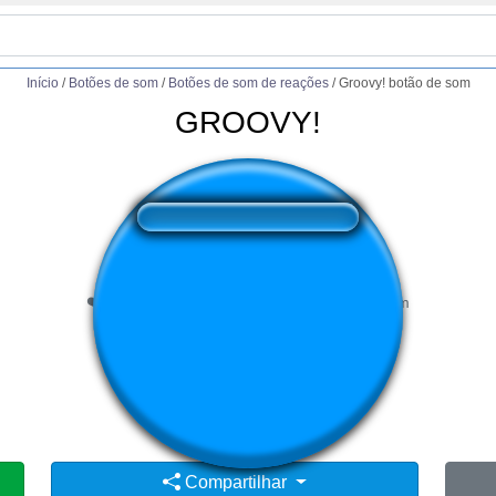
Início
/
Botões de som
/
Botões de som de reações
/
Groovy! botão de som
GROOVY!
❤️
209
usuários gostaram deste botão de som
🔊
596 usuários ouviram este botão de som
👁️
2112 usuários visitaram esta página
Compartilhar