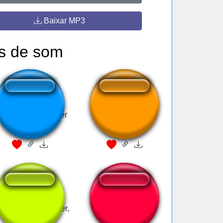
Baixar MP3
s de som
hoy laides (stranger
ไอ้หน้าหี ( น้อง )
things)
’s Not Just A Boulder,
Ponponpon
It’s A Rock!