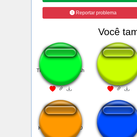
Reportar problema
Você ta
That Sh*t is Fkn Trash
Alerta ice cream
Khada meme alert D
I am the Senate