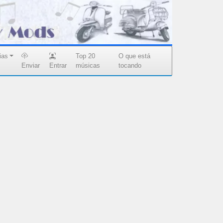
ias
Top 20
O que está
Enviar
Entrar
músicas
tocando