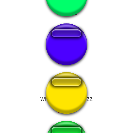
METROOO
HO OH TENAN
White Tee INSANE RIZZ