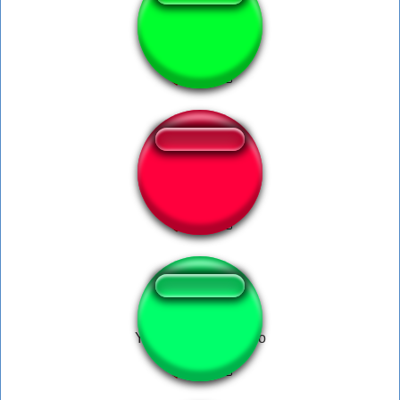
03-03-456
Freak on a leash
Yes , minus 3 wohoo