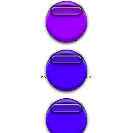
kill this love alert
หรอยม่ายพี่น้องหรอยม่าย
Calm Music