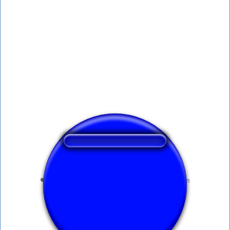
❤️
265
usuários gostaram deste botão de som
🔊
509 usuários ouviram este botão de som
👁️
1796 usuários visitaram esta página