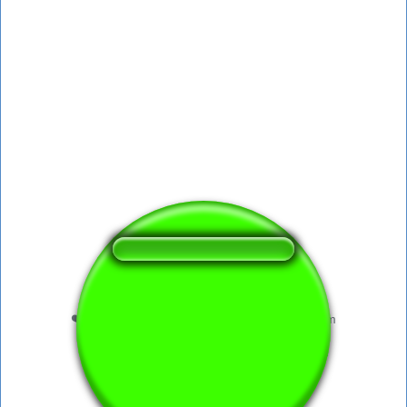
❤️
306
usuários gostaram deste botão de som
🔊
639 usuários ouviram este botão de som
👁️
2113 usuários visitaram esta página