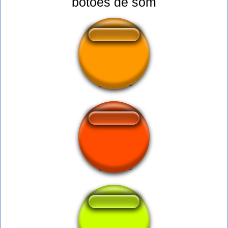
botões de som
Bob
Bebeton