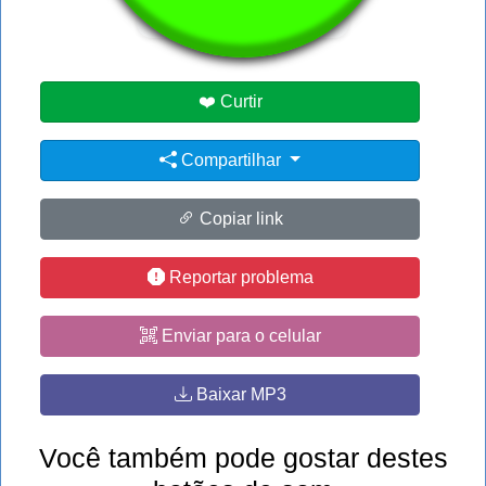
#dad
#man
#pedro
❤️ Curtir
Compartilhar
Copiar link
Reportar problema
Enviar para o celular
Baixar MP3
Você também pode gostar destes