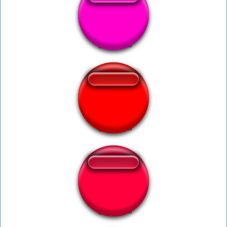
Oki doki boomer
And My Axe!
Whaat Up