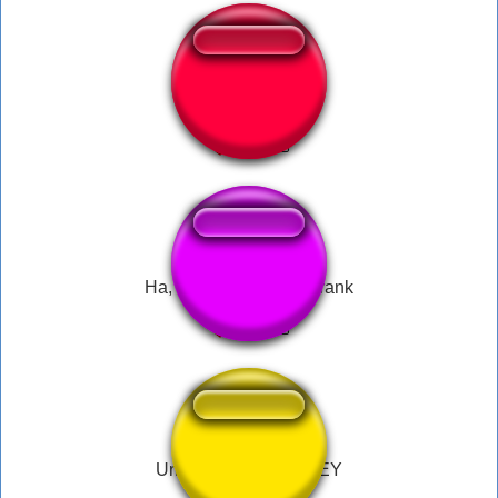
HUI SAAKELI!
Ha, got-eem! - Filthy Frank
United Bank of MONEY