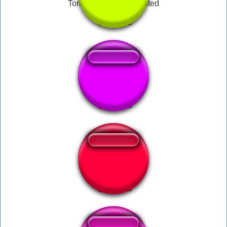
TommyInnit bass boosted
darius swim
IH KRL