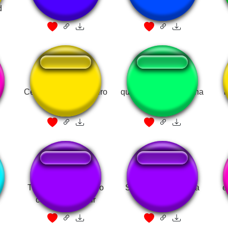
d
Cell sintió el verdadero
que saudade da minha
i
terror
ex
Tu ainda tá acordado
Skidi bop mm dadaa
e
corno, vai dormir