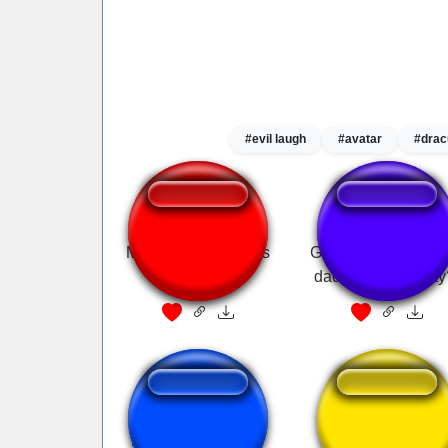
#evil laugh
#avatar
#drac
My Dad Joke Drums
Grand...grand...gra
dad! (Whatcha say
My Goofy Ahh Dad
Weird Strict Dad