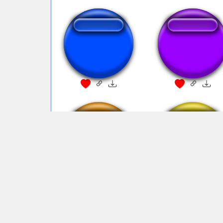
Oh Dady 1
ELECTRICIDAD
Skidaddleeman
Dadah zeta