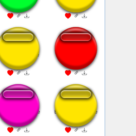
ts yo daddys home
Daddy!!!
u sou a velocidade
É mesmo é verdade
Silvio Santos