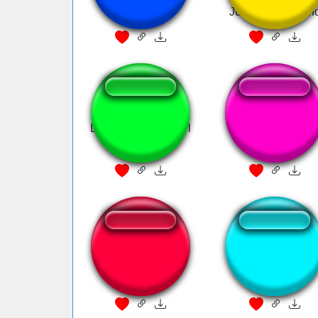
Jumpscare Soun
Daddys home brawl
daddyimcommin
stars
feliz navidad papi
Yes, Daddy...