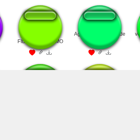
TESTE DE
Agora você me ama de
v
FIDELIDADE VAMO
verdade?
Cuidadito wazowski
Dejá de poner
Eu
publicidad