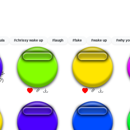
ula
#chrissy wake up
#laugh
#fake
#wake up
#why yo
nd-
Ghost Dad
Dad!
?)
You're Not My Dad
You are my dad