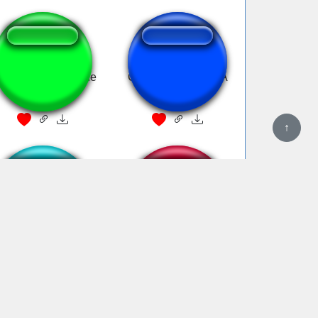
oumorrerdesaudade
GOGETA MUDADA
↑
 tenho andado meio
To chorando de
cuzido
verdade...