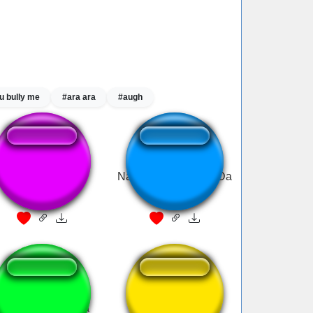
u bully me
#ara ara
#augh
Deadbeat Dad
Nan Na Na Dad Da Da
Rala sua mandada
daddys home