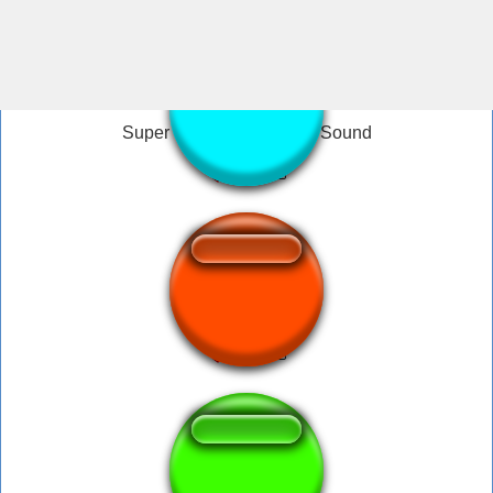
Super Saiyan Rosè Aura Sound
DBZ Aura Off
Aura Burst