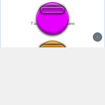
T'aurais pas un zeub dans
SIGMA BOI
TK 78 tu serrais mon enfant je t'aurais viler