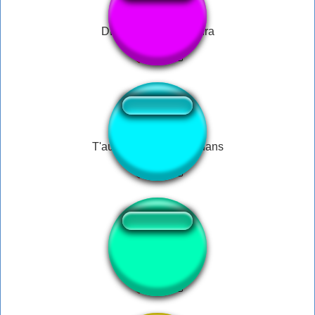
DB Super Saiyan Aura
T'aurais pas un zeub dans
SIGMA BOI