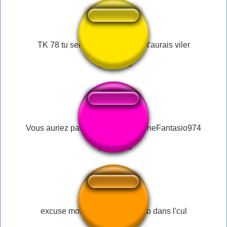
TK 78 tu serrais mon enfant je t'aurais viler
Vous auriez pas vu mon Bob ? - TheFantasio974
excuse moi t'aurais pas un zob dans l'cul