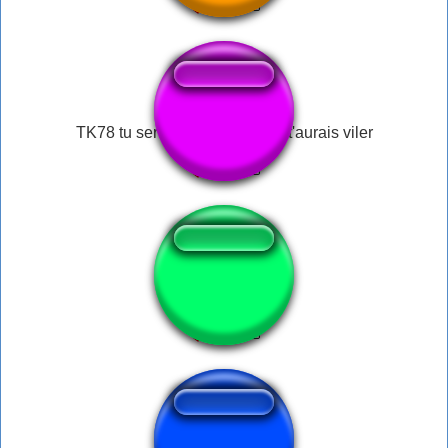
TK78 tu serrais mon enfant je t'aurais viler
aura song