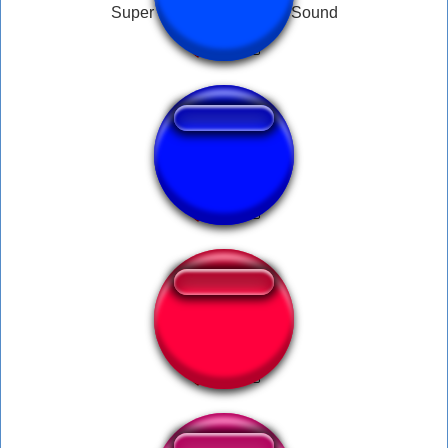
Super Saiyan Rosè Aura Sound
↑
DBZ Aura Off
Aura Burst