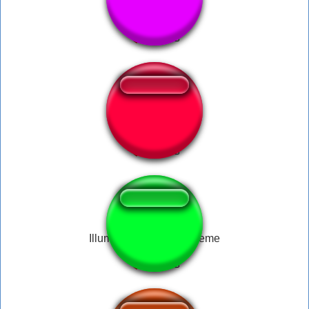
Russian meme
Meme End
Illuminati Confirmed Meme