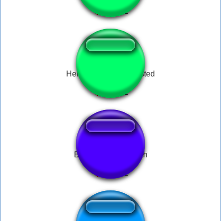
Hello Moto Bass Boosted
Bomman biến Xayah