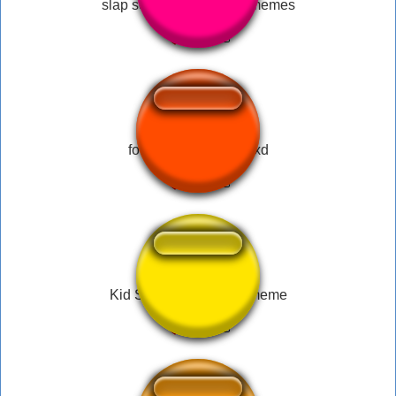
slap sound effect funny memes
fortnite songs funny xd
Kid Screaming Meme meme