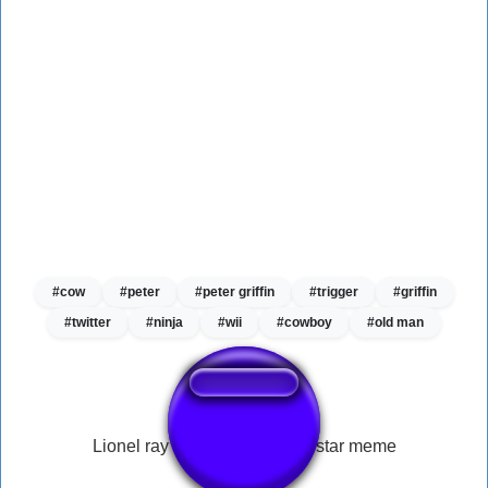
#cow
#peter
#peter griffin
#trigger
#griffin
#twitter
#ninja
#wii
#cowboy
#old man
Lionel ray haha sound funny star meme