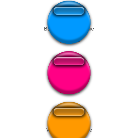
Bad to the Bone Meme
OPA meme
Violin screech meme