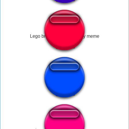
Lego breaking sound funny meme
HAha funny laugh