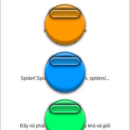
sreaming man meme
Spider! Spiders, spiders, spiders, spiders!...
Đấy nó phải thế chứ lị thằng này khá và giỏi