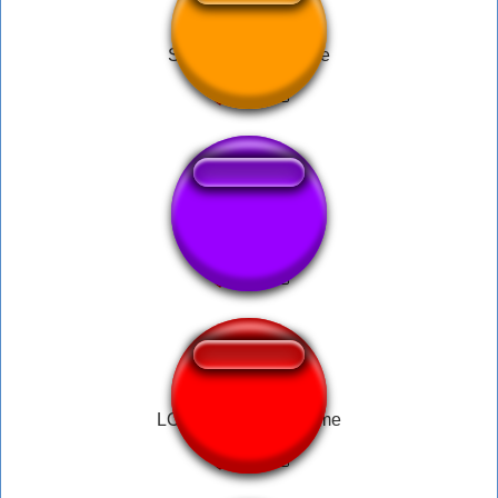
Slander Song Meme
oi oi oi meme
LOUD Keyboard Meme