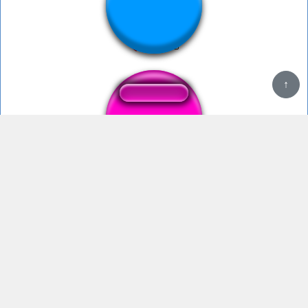
Best ASMR
↑
Á, mày chết mày chết
Hơi non