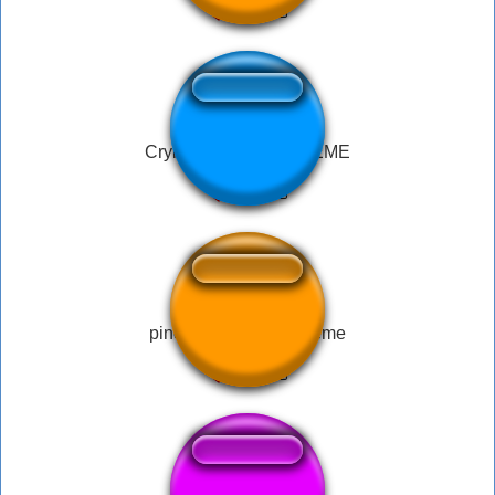
Crying Black Dude MEME
pinoy oh no krinds meme