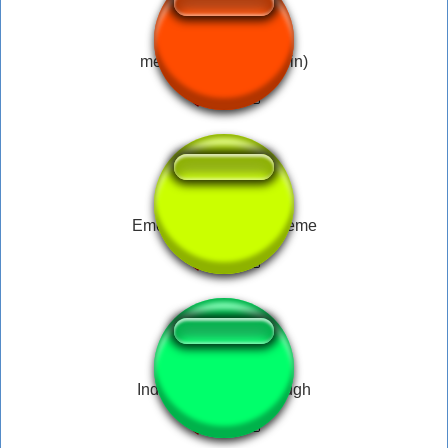
meme violin (sad violin)
Emotional Damage Meme
Indian Guy Meme Laugh